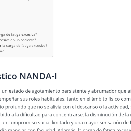
ga de fatiga excesiva?
cesiva en un paciente?
la carga de fatiga excesiva?
va?
stico NANDA-I
mo un estado de agotamiento persistente y abrumador que af
sempeñar sus roles habituales, tanto en el ámbito físico com
o profundo que no se alivia con el descanso o la actividad
ebido a la dificultad para concentrarse, la disminución de l
n un compromiso social limitado y una mayor sensación de fr
día manejar con facilidad. Además, la carga de fatiga exces