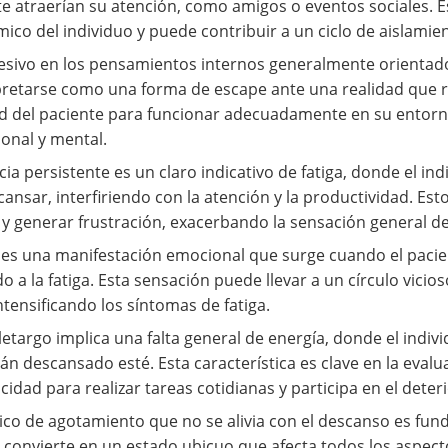
 atraerían su atención, como amigos o eventos sociales. E
mico del individuo y puede contribuir a un ciclo de aislamie
cesivo en los pensamientos internos generalmente orientado
pretarse como una forma de escape ante una realidad que r
dad del paciente para funcionar adecuadamente en su entorno
onal y mental.
ia persistente es un claro indicativo de fatiga, donde el i
nsar, interfiriendo con la atención y la productividad. Esto 
s y generar frustración, exacerbando la sensación general d
n es una manifestación emocional que surge cuando el pacie
 a la fatiga. Esta sensación puede llevar a un círculo vicio
tensificando los síntomas de fatiga.
 letargo implica una falta general de energía, donde el ind
 descansado esté. Esta característica es clave en la evalua
idad para realizar tareas cotidianas y participa en el deteri
ico de agotamiento que no se alivia con el descanso es funda
 convierte en un estado ubicuo que afecta todos los aspecto