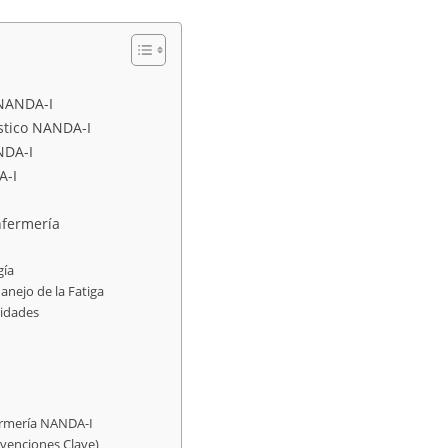
 NANDA-I
óstico NANDA-I
NDA-I
A-I
nfermería
gía
anejo de la Fatiga
vidades
fermería NANDA-I
rvenciones Clave)