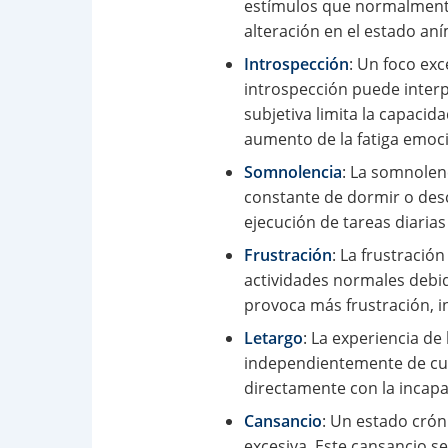
estímulos que normalmente
alteración en el estado aní
Introspección
: Un foco ex
introspección puede inter
subjetiva limita la capaci
aumento de la fatiga emoci
Somnolencia
: La somnolenc
constante de dormir o desca
ejecución de tareas diaria
Frustración
: La frustració
actividades normales debido
provoca más frustración, in
Letargo
: La experiencia de
independientemente de cuán
directamente con la incapac
Cansancio
: Un estado crón
excesiva. Este cansancio se