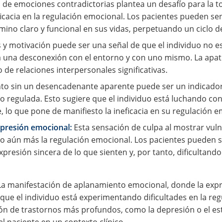
 de emociones contradictorias plantea un desafío para la tom
ficacia en la regulación emocional. Los pacientes pueden se
amino claro y funcional en sus vidas, perpetuando un ciclo d
és y motivación puede ser una señal de que el individuo no
a una desconexión con el entorno y con uno mismo. La apatí
o de relaciones interpersonales significativas.
nto sin un desencadenante aparente puede ser un indicado
no regulada. Esto sugiere que el individuo está luchando 
, lo que pone de manifiesto la ineficacia en su regulación e
xpresión emocional:
Esta sensación de culpa al mostrar vuln
o aún más la regulación emocional. Los pacientes pueden se
xpresión sincera de lo que sienten y, por tanto, dificultand
a manifestación de aplanamiento emocional, donde la expr
que el individuo está experimentando dificultades en la r
n de trastornos más profundos, como la depresión o el est
l paciente en un contexto clínico.