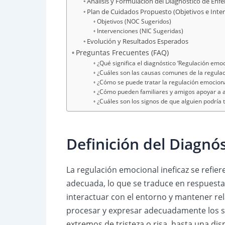
Análisis y Formulación del Diagnóstico de En
Plan de Cuidados Propuesto (Objetivos e Inte
Objetivos (NOC Sugeridos)
Intervenciones (NIC Sugeridas)
Evolución y Resultados Esperados
Preguntas Frecuentes (FAQ)
¿Qué significa el diagnóstico ‘Regulación emoc
¿Cuáles son las causas comunes de la regulac
¿Cómo se puede tratar la regulación emociona
¿Cómo pueden familiares y amigos apoyar a a
¿Cuáles son los signos de que alguien podría 
Definición del Diagnó
La regulación emocional ineficaz se refie
adecuada, lo que se traduce en respuesta
interactuar con el entorno y mantener rel
procesar y expresar adecuadamente los s
extremos de tristeza o risa, hasta una di