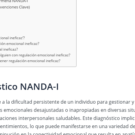
fermería NANDA-I
rvenciones Clave)
ional ineficaz’?
ión emocional ineficaz?
l ineficaz?
lguien con regulación emocional ineficaz?
tener regulación emocional ineficaz?
stico NANDA-I
re a la dificultad persistente de un individuo para gestiona
s emocionales desajustadas o inapropiadas en diversas sit
aciones interpersonales saludables. Este diagnóstico impli
entimientos, lo que puede manifestarse en una variedad 
sminución en la conectividad emocional que resulta en apatí