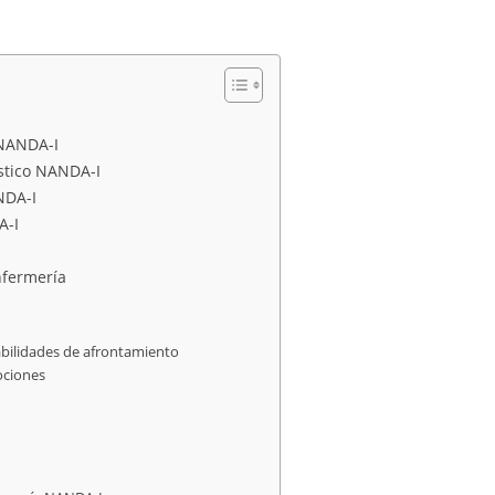
 NANDA-I
óstico NANDA-I
NDA-I
A-I
nfermería
abilidades de afrontamiento
ociones