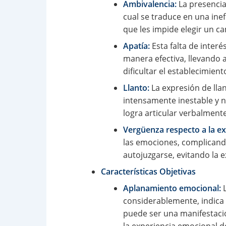
Ambivalencia:
La presencia
cual se traduce en una ine
que les impide elegir un c
Apatía:
Esta falta de inter
manera efectiva, llevando 
dificultar el establecimient
Llanto:
La expresión de lla
intensamente inestable y 
logra articular verbalmente
Vergüenza respecto a la e
las emociones, complicand
autojuzgarse, evitando la e
Características Objetivas
Aplanamiento emocional:
L
considerablemente, indica 
puede ser una manifestació
la experiencia emocional de