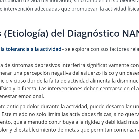
a calidad de vida del individuo, sino también en su bienest
 intervención adecuadas que promuevan la actividad física 
 (Etiología) del Diagnóstico N
a tolerancia a la actividad
» se explora con sus factores rel
a de síntomas depresivos interferirá significativamente con 
erar una percepción negativa del esfuerzo físico y un deseo
ciclo vicioso donde la falta de actividad alimenta la disminuc
sica y la fuerza. Las intervenciones deben centrarse en el a
enestar emocional.
 anticipa dolor durante la actividad, puede desarrollar un
 Este miedo no solo limita las actividades físicas, sino q
iento, que a menudo contribuye a la rigidez y debilidad musc
olor y el establecimiento de metas que permitan comenzar a