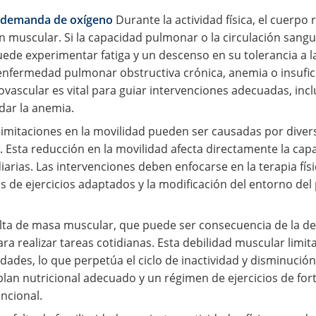
la demanda de oxígeno
Durante la actividad física, el cuerp
 muscular. Si la capacidad pulmonar o la circulación sang
uede experimentar fatiga y un descenso en su tolerancia a l
nfermedad pulmonar obstructiva crónica, anemia o insufici
iovascular es vital para guiar intervenciones adecuadas, inc
dar la anemia.
limitaciones en la movilidad pueden ser causadas por divers
sta reducción en la movilidad afecta directamente la capac
 diarias. Las intervenciones deben enfocarse en la terapia fí
és de ejercicios adaptados y la modificación del entorno de
lta de masa muscular, que puede ser consecuencia de la desn
ara realizar tareas cotidianas. Esta debilidad muscular limit
dades, lo que perpetúa el ciclo de inactividad y disminución 
plan nutricional adecuado y un régimen de ejercicios de fo
ncional.