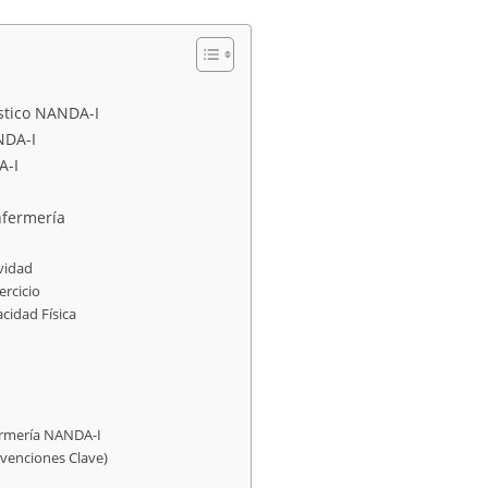
óstico NANDA-I
NDA-I
A-I
nfermería
ividad
ercicio
acidad Física
fermería NANDA-I
rvenciones Clave)