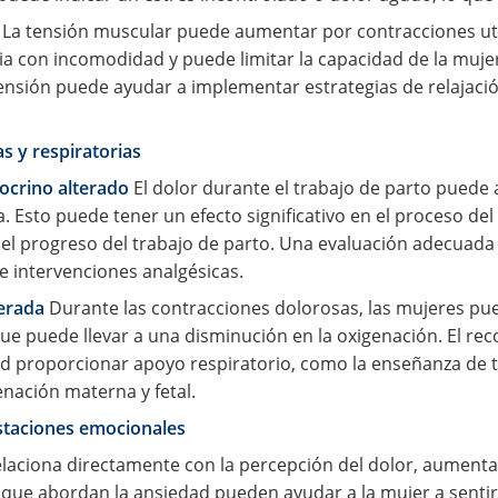
La tensión muscular puede aumentar por contracciones uter
ia con incomodidad y puede limitar la capacidad de la muj
a tensión puede ayudar a implementar estrategias de relajac
 y respiratorias
crino alterado
El dolor durante el trabajo de parto puede
na. Esto puede tener un efecto significativo en el proceso d
a el progreso del trabajo de parto. Una evaluación adecua
e intervenciones analgésicas.
terada
Durante las contracciones dolorosas, las mujeres pu
 que puede llevar a una disminución en la oxigenación. El re
ud proporcionar apoyo respiratorio, como la enseñanza de té
enación materna y fetal.
estaciones emocionales
laciona directamente con la percepción del dolor, aumentan
que abordan la ansiedad pueden ayudar a la mujer a sentirs