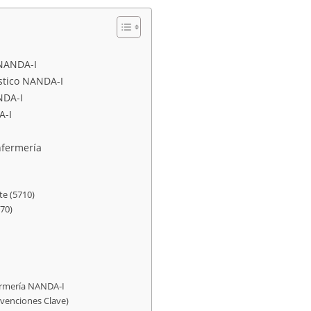
 NANDA-I
óstico NANDA-I
NDA-I
A-I
nfermería
te (5710)
170)
fermería NANDA-I
rvenciones Clave)