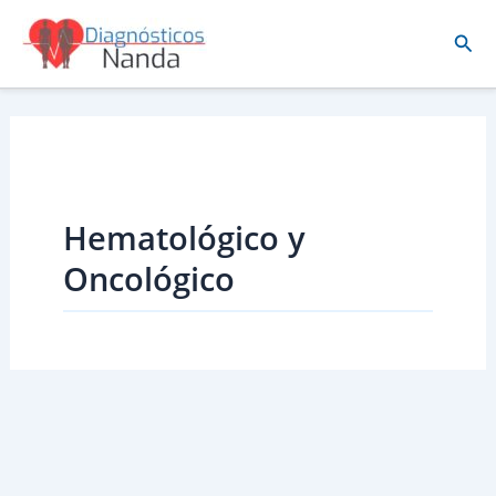
Ir
Busc
al
contenido
Hematológico y
Oncológico