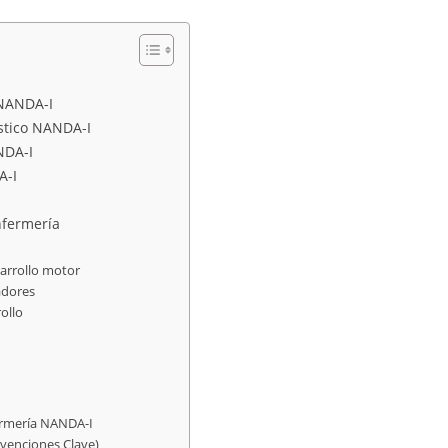
 NANDA-I
óstico NANDA-I
NDA-I
A-I
nfermería
sarrollo motor
adores
ollo
fermería NANDA-I
rvenciones Clave)