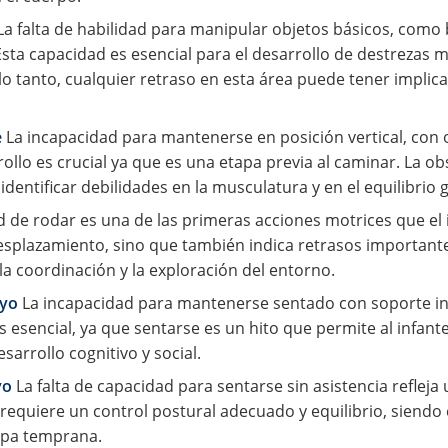
a falta de habilidad para manipular objetos básicos, como b
Esta capacidad es esencial para el desarrollo de destrezas 
lo tanto, cualquier retraso en esta área puede tener implic
e
La incapacidad para mantenerse en posición vertical, con o
rollo es crucial ya que es una etapa previa al caminar. La o
dentificar debilidades en la musculatura y en el equilibrio 
d de rodar es una de las primeras acciones motrices que el 
esplazamiento, sino que también indica retrasos importante
 la coordinación y la exploración del entorno.
oyo
La incapacidad para mantenerse sentado con soporte ind
es esencial, ya que sentarse es un hito que permite al infa
esarrollo cognitivo y social.
yo
La falta de capacidad para sentarse sin asistencia reflej
requiere un control postural adecuado y equilibrio, siendo c
apa temprana.