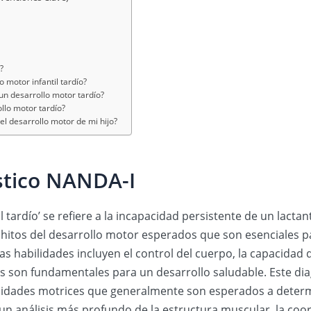
?
 motor infantil tardío?
un desarrollo motor tardío?
llo motor tardío?
l desarrollo motor de mi hijo?
stico NANDA-I
il tardío’ se refiere a la incapacidad persistente de un lact
 hitos del desarrollo motor esperados que son esenciales par
stas habilidades incluyen el control del cuerpo, la capacida
es son fundamentales para un desarrollo saludable. Este di
idades motrices que generalmente son esperados a determ
 un análisis más profundo de la estructura muscular, la coor