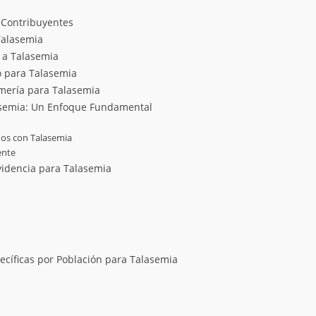
s Contribuyentes
Talasemia
 a Talasemia
o para Talasemia
rmería para Talasemia
lasemia: Un Enfoque Fundamental
dos con Talasemia
ente
videncia para Talasemia
cíficas por Población para Talasemia