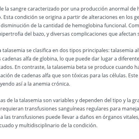
 de la sangre caracterizado por una producción anormal de
 Esta condición se origina a partir de alteraciones en los g
a disminución de la cantidad de hemoglobina funcional. Com
ertrofia del bazo, y diversas complicaciones que afectan s
 talasemia se clasifica en dos tipos principales: talasemia al
 cadenas alfa de globina, lo que puede dar lugar a diferen
tados. En contraste, la talasemia beta se produce cuando h
ación de cadenas alfa que son tóxicas para las células. Est
yendo así a la anemia crónica.
cas de la talasemia son variables y dependen del tipo y la g
requieran transfusiones sanguíneas regulares para manejar
a las transfusiones puede llevar a daños en órganos vitales
ado y multidisciplinario de la condición.