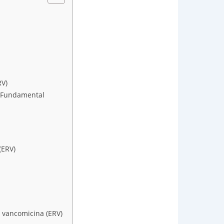
RV)
e Fundamental
(ERV)
a vancomicina (ERV)